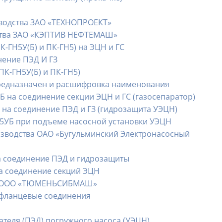
водства ЗАО «ТЕХНОПРОЕКТ»
ства ЗАО «КЭПТИВ НЕФТЕМАШ»
-ГН5У(Б) и ПК-ГН5) на ЭЦН и ГС
нение ПЭД И ГЗ
ПК-ГН5У(Б) и ПК-ГН5)
предназначен и расшифровка наименования
 на соединение секции ЭЦН и ГС (газосепаратор)
на соединение ПЭД и ГЗ (гидрозащита УЭЦН)
5УБ при подъеме насосной установки УЭЦН
изводства ОАО «Бугульминский Электронасосный
а соединение ПЭД и гидрозащиты
а соединение секций ЭЦН
ва ООО «ТЮМЕНЬСИБМАШ»
 фланцевые соединения
теля (ПЭД) погружного насоса (УЭЦН)