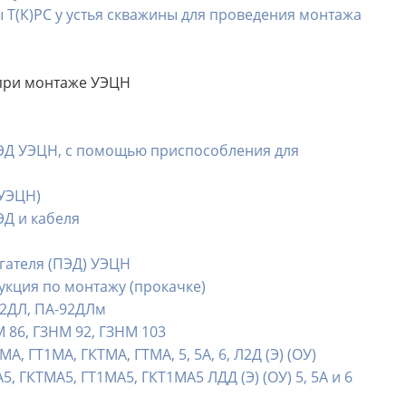
Т(К)РС у устья скважины для проведения монтажа
при монтаже УЭЦН
ПЭД УЭЦН, с помощью приспособления для
 УЭЦН)
Д и кабеля
гателя (ПЭД) УЭЦН
укция по монтажу (прокачке)
92ДЛ, ПА-92ДЛм
 86, ГЗНМ 92, ГЗНМ 103
 ГТ1МА, ГКТМА, ГТМА, 5, 5А, 6, Л2Д (Э) (ОУ)
 ГКТМА5, ГТ1МА5, ГКТ1МА5 ЛДД (Э) (ОУ) 5, 5А и 6