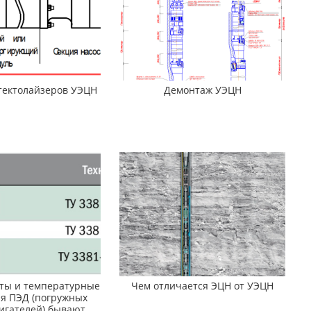
тектолайзеров УЭЦН
Демонтаж УЭЦН
иты и температурные
Чем отличается ЭЦН от УЭЦН
я ПЭД (погружных
игателей) бывают