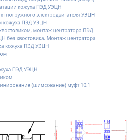
уатации кожуха ПЭД УЭЦН
для погружного электродвигателя УЭЦН
м кожуха ПЭД УЭЦН
 хвостовиком, монтаж центратора ПЭД
ЦН без хвостовика. Монтаж центратора
жа кожуха ПЭД УЭЦН
ком
ожуха ПЭД УЭЦН
виком
инирование (шимсование) муфт 10.1