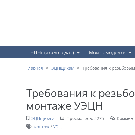
ЭЦНщикам сюда :)
Мои самоделки
Главная
ЭЦНщикам
Требования к резьбовы
Требования к резьб
монтаже УЭЦН
ЭЦНщикам
Просмотров: 5275
Коммент
монтаж
/
УЭЦН