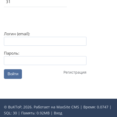
31
Логин (email):
Пароль:
Регистрация
Войти
© BuKToP, 2026. Работает на
MaxSite CMS
| Время: 0.0747 |
SQL: 30 | Память: 0.92MB
|
Вход