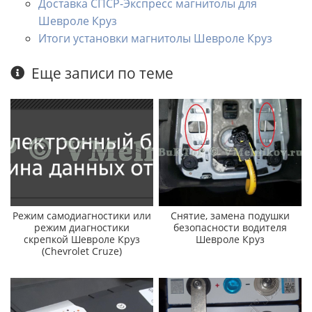
Доставка СПСР-Экспресс магнитолы для
Шевроле Круз
Итоги установки магнитолы Шевроле Круз
Еще записи по теме
Режим самодиагностики или
Снятие, замена подушки
режим диагностики
безопасности водителя
скрепкой Шевроле Круз
Шевроле Круз
(Chevrolet Cruze)