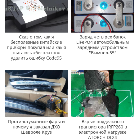
Сказ о том, как я
Заряд четырех банок
бесполезные китайские
LiFePO4 автомобильным
приборы покупал или как я
зарядным устройством
пытаюсь «бесплатно»
"Вымпел-55"
удалить ошибку Code95
Противотуманные фары и
Взрыв поддельного
почему я заказал ДХО
транзистора IRFP260 в
Шевроле Круз
электронной нагрузке
ATORCH DL24