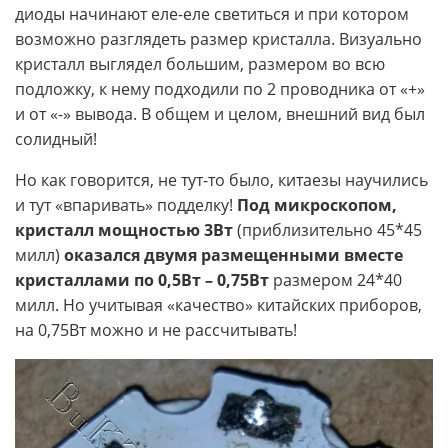
диоды начинают еле-еле светиться и при котором
возможно разглядеть размер кристалла. Визуально
кристалл выглядел большим, размером во всю
подложку, к нему подходили по 2 проводника от «+»
и от «-» вывода. В общем и целом, внешний вид был
солидный!
Но как говорится, не тут-то было, китаезы научились
и тут «впаривать» подделку!
Под микроскопом,
кристалл мощностью 3Вт
(приблизительно 45*45
милл)
оказался двумя размещенными вместе
кристаллами по 0,5Вт – 0,75Вт
размером 24*40
милл. Но учитывая «качество» китайских приборов,
на 0,75Вт можно и не рассчитывать!