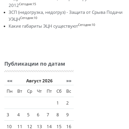
Сегодня:15
2012
ЗСП (недогрузка, недогруз) - Защита от Срыва Подачи
Сегодня:10
УЭЦН
Сегодня:10
Какие габариты ЭЦН существуют
Публикации по датам
««
Август 2026
»»
Пн
Вт
Ср
Чт
Пт
Сб
Вс
1
2
3
4
5
6
7
8
9
10
11
12
13
14
15
16