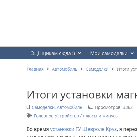
ЭЦНщикам сюда :)
Мои самоделки
Главная
Автомобиль
Самоделки
Итоги ус
Итоги установки ма
Самоделки
,
Автомобиль
Просмотров: 3362
Головное Устройство
/
плюсы и минусы
Во время
установки ГУ Шевроле Круз
, я пер
освещении, так же о том, что сенсор окажетс