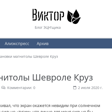
Блог ЭЦН'щика
Алиэкспресс
Архив
тановки магнитолы Шевроле Круз
гнитолы Шевроле Круз
Комментарии: 0
2 июля 2020 г.
еживал, что экран окажется невидим при солнечном
я сильно «тугим» что лично для меня сильно бы