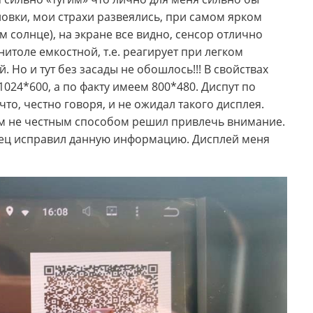
новки, мои страхи развеялись, при самом ярком
 солнце), на экране все видно, сенсор отлично
итоле емкостной, т.е. реагирует при легком
. Но и тут без засады не обошлось!!! В свойствах
1024*600, а по факту имеем 800*480. Диспут по
что, честно говоря, и не ожидал такого дисплея.
им не честным способом решил привлечь внимание.
авец исправил данную информацию. Дисплей меня