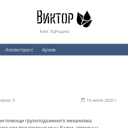
Блог ЭЦН'щика
Алиэкспресс
Архив
арии: 0
19 июня 2020 г.
ри помощи грузоподъемного механизма,
ике или при помощи кран-балки, автокрана