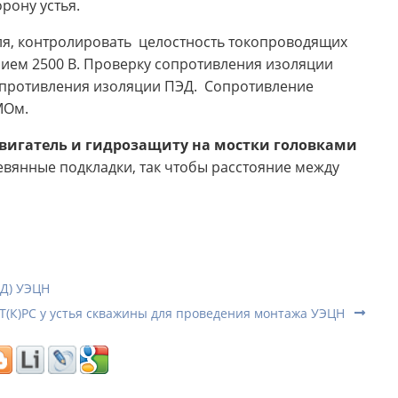
рону устья.
ля, контролировать целостность токопроводящих
ием 2500 В. Проверку сопротивления изоляции
опротивления изоляции ПЭД. Сопротивление
0 МОм.
двигатель и гидрозащиту на мостки головками
вянные подкладки, так чтобы расстояние между
ЭД) УЭЦН
Т(К)РС у устья скважины для проведения монтажа УЭЦН