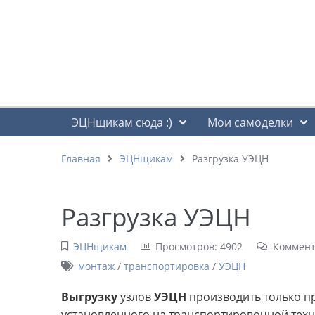
ЭЦНщикам сюда :)
Мои самоделки
Главная
ЭЦНщикам
Разгрузка УЭЦН
Разгрузка УЭЦН
ЭЦНщикам
Просмотров: 4902
Коммент
монтаж
/
транспортировка
/
УЭЦН
Выгрузку
узлов
УЭЦН
производить только п
установленного на транспортировочной техн