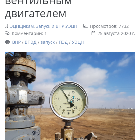
двигателем
ЭЦНщикам
,
Запуск и ВНР УЭЦН
Просмотров: 7732
Комментарии: 1
25 августа 2020 г.
ВНР
/
ВПЭД
/
запуск
/
ПЭД
/
УЭЦН