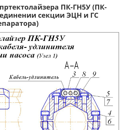
пртектолайзера ПК-ГН5У (ПК-
соединении секции ЭЦН и ГС
епаратора)