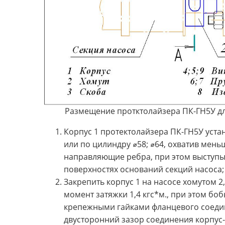
Размещение протктолайзера ПК-ГН5У дл
Корпус 1 протектолайзера ПК-ГН5У устан
или по цилиндру ⌀58; ⌀64, охватив мен
направляющие ребра, при этом выступы
поверхностях оснований секций насоса;
Закрепить корпус 1 на насосе хомутом 2
момент затяжки 1,4 кгс*м., при этом бо
крепежными гайками фланцевого соеди
двусторонний зазор соединения корпус-