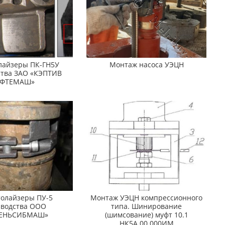
лайзеры ПК-ГН5У
Монтаж насоса УЭЦН
ства ЗАО «КЭПТИВ
ЕФТЕМАШ»
толайзеры ПУ-5
Монтаж УЭЦН компрессионного
зводства ООО
типа. Шинирование
ЕНЬСИБМАШ»
(шимсование) муфт 10.1
НК5А.00.000ИМ