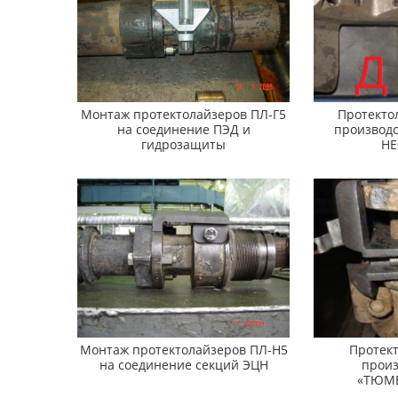
Монтаж протектолайзеров ПЛ-Г5
Протекто
на соединение ПЭД и
производ
гидрозащиты
Н
Монтаж протектолайзеров ПЛ-Н5
Протек
на соединение секций ЭЦН
прои
«ТЮМ