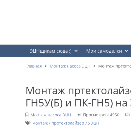
ЭЦНщикам сюда :)
Мои самоделки
Главная
Монтаж насоса ЭЦН
Монтаж пртекто
Монтаж пртектолайз
ГН5У(Б) и ПК-ГН5) на
Монтаж насоса ЭЦН
Просмотров: 4950
монтаж
/
протектолайзер
/
УЭЦН