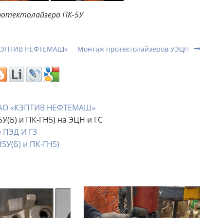
ротектолайзера ПК-5У
«КЭПТИВ НЕФТЕМАШ»
Монтаж протектолайзеров УЭЦН
 ЗАО «КЭПТИВ НЕФТЕМАШ»
(Б) и ПК-ГН5) на ЭЦН и ГС
 ПЭД И ГЗ
5У(Б) и ПК-ГН5)