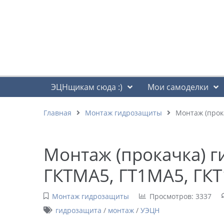
ЭЦНщикам сюда :)
Мои самоделки
Главная
Монтаж гидрозащиты
Монтаж (прока
Монтаж (прокачка) 
ГКТМА5, ГТ1МА5, ГКТ1
Монтаж гидрозащиты
Просмотров: 3337
гидрозащита
/
монтаж
/
УЭЦН