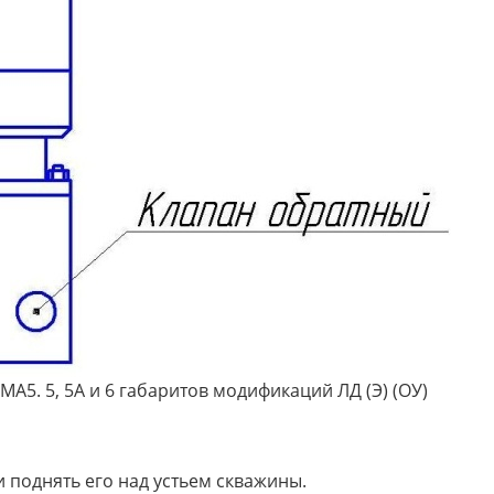
А5. 5, 5А и 6 габаритов модификаций ЛД (Э) (ОУ)
и поднять его над устьем скважины.