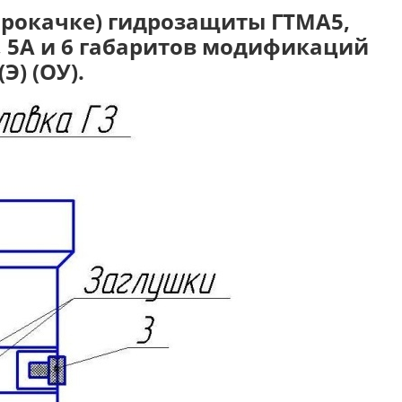
прокачке) гидрозащиты ГТМА5,
, 5А и 6 габаритов модификаций
(Э) (ОУ).