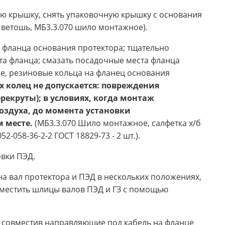
ую крышку, снять упаковочную крышку с основания
, ветошь, МБ3.3.070 шило монтажное).
с фланца основания протектора; тщательно
та фланца; смазать посадочные места фланца
е, резиновые кольца на фланец основания
 колец не допускается: повреждения
рекруты); в условиях, когда монтаж
оздуха, до момента установки
м месте.
(МБ3.3.070 Шило монтажное, салфетка х/б
-058-36-2-2 ГОСТ 18829-73 - 2 шт.).
овки ПЭД.
а вал протектора и ПЭД в нескольких положениях,
вместить шлицы валов ПЭД и ГЗ с помощью
, совместив направляющие под кабель на фланце