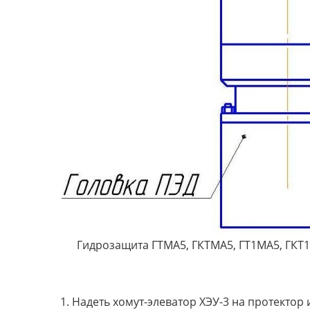
Гидрозащита ГТМА5, ГКТМА5, ГТ1МА5, ГКТ1М
1. Надеть хомут-элеватор ХЭУ-3 на протектор 