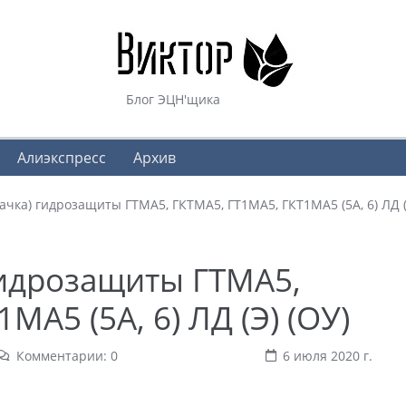
Блог ЭЦН'щика
Алиэкспресс
Архив
чка) гидрозащиты ГТМА5, ГКТМА5, ГТ1МА5, ГКТ1МА5 (5А, 6) ЛД (
гидрозащиты ГТМА5,
МА5 (5А, 6) ЛД (Э) (ОУ)
Комментарии: 0
6 июля 2020 г.