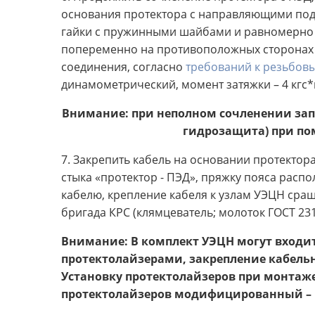
основания протектора с направляющими под 
гайки с пружинными шайбами и равномерно з
попеременно на противоположных сторонах 
соединения, согласно
требований к резьбов
динамометрический, момент затяжки – 4 кгс*
Внимание: при неполном сочленении зап
гидрозащита) при по
7. Закрепить кабель на основании протектора
стыка «протектор - ПЭД», пряжку пояса распо
кабелю, крепление кабеля к узлам УЭЦН сра
бригада КРС (клямцеватель; молоток ГОСТ 2310-
Внимание: В комплект УЭЦН могут входи
протектолайзерами, закрепление кабель
Установку протектолайзеров при монтаже
протектолайзеров модифицированный – МБ3