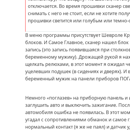
отключается. Во время прошивки сканер св
снимать с него не стоит, если не хотите по
прошивки светится или голубым или темно-
В меню программы присутствует Шевроле Кру
блоков. И Самое Главное, сканер нашел блок
запись (это запись появившаяся при столкнов
беременному мужику). Дрожащей рукой я наж
щелкать релюхами, в этот момент я ожидал ч
уцелевших подушек (в сидениях и дверях). И
беременный мужик на панели приборов ПОГ
Немного «поглазев» на приборную панель и 
заглушить авто и выключить зажигание. Пос
автомобиля ошибка не появилась. В этот моме
угадал с сопротивлениями обманок и самое г
нормальный контакт (я же не паял) и датчик 