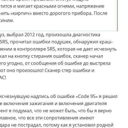
етится и мигает красными огнями, напряжение
лучить «кирпич» вместо дорогого прибора. После
синим.
з, выбрал 2012 год, произошла диагностика
 SRS, прочитал ошибки подушек, обнаружил краш-
ении в контроллере SRS, которая не дает исчезнуть
ал на кнопку стирания ошибок, сканер начал
его угодно, от сообщения об ошибке до выстрела
 вот оно произошло! Сканер стер ошибки и
АС!
исчезнувшую надпись об ошибке «Code 95» я решил
ле включения зажигания и включения двигателя
нт я подумал, что не может быть, что бы я верно
лавное, что все эти сопротивления имеют
удара не пострадал, потому как я установил родной