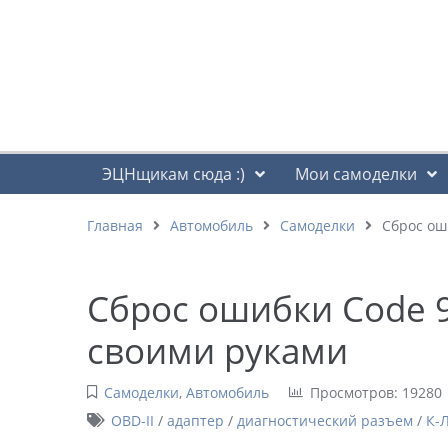
ЭЦНщикам сюда :)
Мои самоделки
Главная
Автомобиль
Самоделки
Сброс ош
Сброс ошибки Code 
своими руками
Самоделки
,
Автомобиль
Просмотров: 19280
OBD-II
/
адаптер
/
диагностический разъем
/
К-