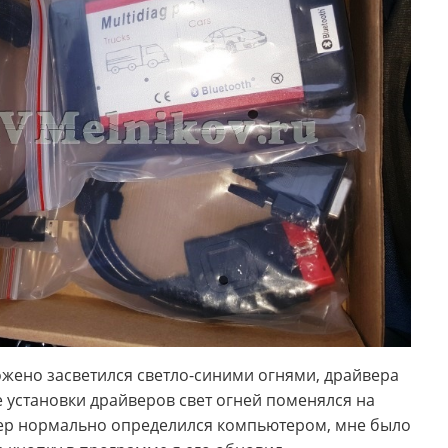
ожено засветился светло-синими огнями, драйвера
е установки драйверов свет огней поменялся на
нер нормально определился компьютером, мне было