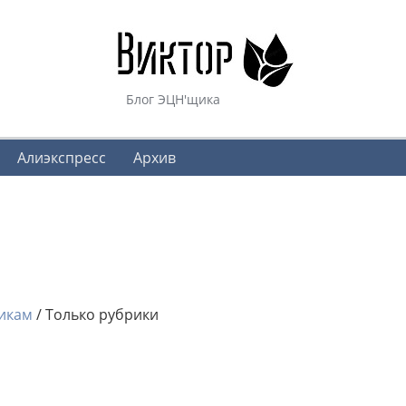
Блог ЭЦН'щика
Алиэкспресс
Архив
икам
/
Только рубрики